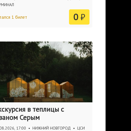
РМИНАЛ
0
₽
тался 1 билет
кскурсия в теплицы с
ваном Серым
08.2026, 17:00
•
НИЖНИЙ НОВГОРОД
•
ЦСИ