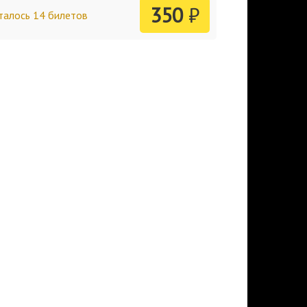
350
₽
талось 14 билетов