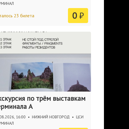
РМИНАЛ
0
₽
талось 23 билета
кскурсия по трём выставкам
ерминала А
08.2026, 16:00
•
НИЖНИЙ НОВГОРОД
•
ЦСИ
РМИНАЛ